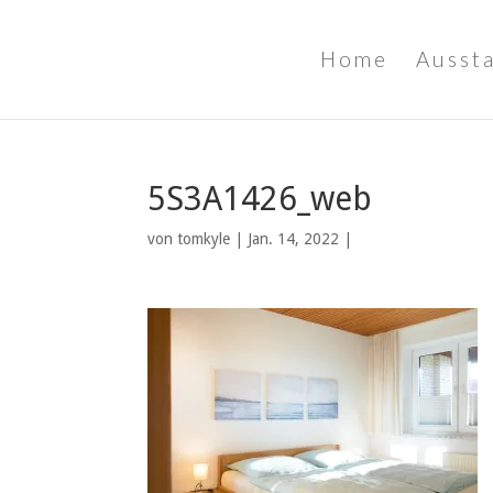
Home
Ausst
5S3A1426_web
von
tomkyle
|
Jan. 14, 2022
|